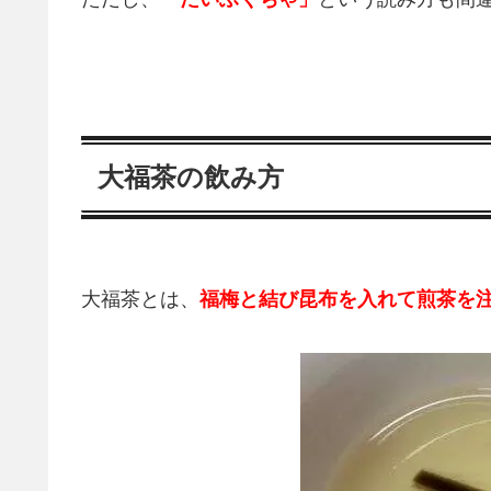
大福茶の飲み方
大福茶とは、
福梅と結び昆布を入れて煎茶を