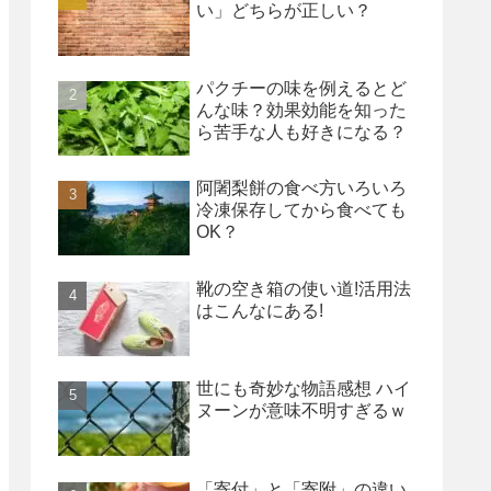
い」どちらが正しい？
パクチーの味を例えるとど
んな味？効果効能を知った
ら苦手な人も好きになる？
阿闍梨餅の食べ方いろいろ
冷凍保存してから食べても
OK？
靴の空き箱の使い道!活用法
はこんなにある!
世にも奇妙な物語感想 ハイ
ヌーンが意味不明すぎるｗ
「寄付」と「寄附」の違い