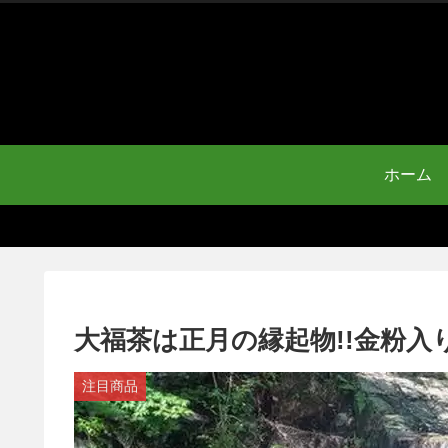
ホーム
大福茶は正月の縁起物!!金粉
注目商品