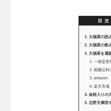
目
大福茶の読
大福茶の飲
大福茶を通
一保堂茶
祇園辻利
amazon
楽天市場
金粉入りの
北野天満宮