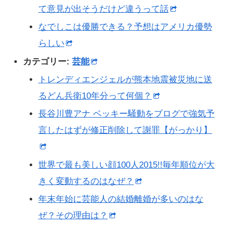
て意見が出そうだけど違うって話
なでしこは優勝できる？予想はアメリカ優勢
らしい
カテゴリー:
芸能
トレンディエンジェルが熊本地震被災地に送
るどん兵衛10年分って何個？
長谷川豊アナ ベッキー騒動をブログで強気予
言したはずが修正削除して謝罪【がっかり】
世界で最も美しい顔100人2015!!毎年順位が大
きく変動するのはなぜ？
年末年始に芸能人の結婚離婚が多いのはな
ぜ？その理由は？