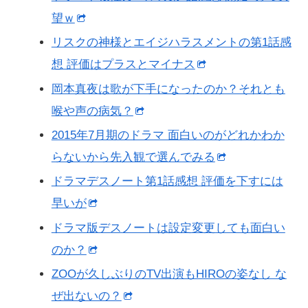
望ｗ
リスクの神様とエイジハラスメントの第1話感
想 評価はプラスとマイナス
岡本真夜は歌が下手になったのか？それとも
喉や声の病気？
2015年7月期のドラマ 面白いのがどれかわか
らないから先入観で選んでみる
ドラマデスノート第1話感想 評価を下すには
早いが
ドラマ版デスノートは設定変更しても面白い
のか？
ZOOが久しぶりのTV出演もHIROの姿なし な
ぜ出ないの？