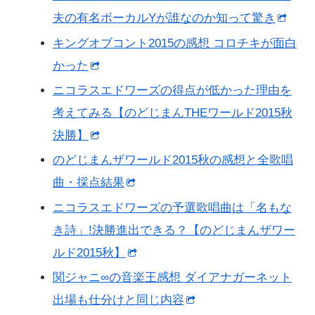
夫の有名ボーカルYが誰なのか知って驚き
キングオブコント2015の感想 コロチキが面白
かった
ニコラスエドワーズの得点が低かった理由を
考えてみる【のどじまんTHEワールド2015秋
決勝】
のどじまんザワールド2015秋の感想と全歌唱
曲・採点結果
ニコラスエドワーズの予選歌唱曲は「名もな
き詩」!決勝進出できる？【のどじまんザワー
ルド2015秋】
関ジャニ∞の音楽王感想 ダイアナガーネット
出場も仕分けと同じ内容