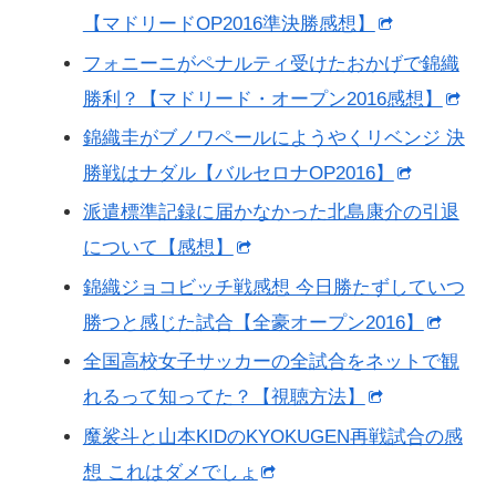
【マドリードOP2016準決勝感想】
フォニーニがペナルティ受けたおかげで錦織
勝利？【マドリード・オープン2016感想】
錦織圭がブノワペールにようやくリベンジ 決
勝戦はナダル【バルセロナOP2016】
派遣標準記録に届かなかった北島康介の引退
について【感想】
錦織ジョコビッチ戦感想 今日勝たずしていつ
勝つと感じた試合【全豪オープン2016】
全国高校女子サッカーの全試合をネットで観
れるって知ってた？【視聴方法】
魔裟斗と山本KIDのKYOKUGEN再戦試合の感
想 これはダメでしょ