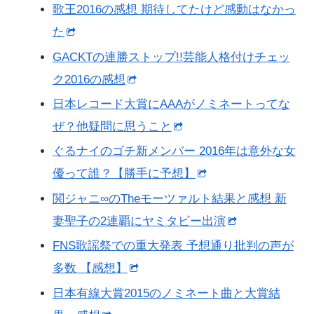
歌王2016の感想 期待してたけど感動はなかっ
た
GACKTの連勝ストップ!!芸能人格付けチェッ
ク2016の感想
日本レコード大賞にAAAがノミネートってな
ぜ？他疑問に思うこと
ぐるナイのゴチ新メンバー 2016年は意外な女
優って誰？【勝手に予想】
関ジャニ∞のTheモーツァルト結果と感想 新
妻聖子の2連覇にヤミタビー出演
FNS歌謡祭での重大発表 予想通り批判の声が
多数 【感想】
日本有線大賞2015のノミネート曲と大賞結