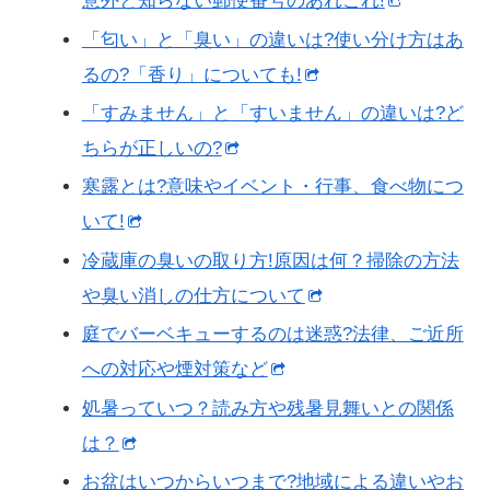
意外と知らない郵便番号のあれこれ!
「匂い」と「臭い」の違いは?使い分け方はあ
るの?「香り」についても!
「すみません」と「すいません」の違いは?ど
ちらが正しいの?
寒露とは?意味やイベント・行事、食べ物につ
いて!
冷蔵庫の臭いの取り方!原因は何？掃除の方法
や臭い消しの仕方について
庭でバーベキューするのは迷惑?法律、ご近所
への対応や煙対策など
処暑っていつ？読み方や残暑見舞いとの関係
は？
お盆はいつからいつまで?地域による違いやお