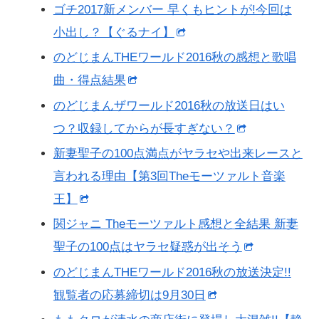
ゴチ2017新メンバー 早くもヒントが!今回は
小出し？【ぐるナイ】
のどじまんTHEワールド2016秋の感想と歌唱
曲・得点結果
のどじまんザワールド2016秋の放送日はい
つ？収録してからが長すぎない？
新妻聖子の100点満点がヤラセや出来レースと
言われる理由【第3回Theモーツァルト音楽
王】
関ジャニ Theモーツァルト感想と全結果 新妻
聖子の100点はヤラセ疑惑が出そう
のどじまんTHEワールド2016秋の放送決定!!
観覧者の応募締切は9月30日