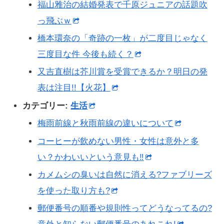
福山雅治の結婚発表で千原ジュニアの話題吹
っ飛ぶｗ
橋本環奈の「奇跡の一枚」が二度目じゃなく
三度目な件 今後も続く？
又吉直樹は芥川賞を受賞できるか？明日の発
表は注目!!【火花】
カテゴリー:
生活
梅雨前線と秋雨前線の違いについて
コーヒーが飲めない男性・女性は意外と多
い？かわいいという意見も‼
カメムシの臭いは自然に消える?ファブリーズ
を使った取り方も?
郵便番号の順番や規則性ってどうなってるの?