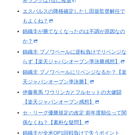
界ランクは7位に後退
エスパルスの降格確定したし田坂監督解任で
もよくね？
錦織圭が勝てなくなったのは不調が原因なの
か？
錦織圭 ブノワペールに逆転負けでリベンジな
らず【楽天ジャパンオープン準決勝感想】
錦織圭 ブノワペールにリベンジなるか？【楽
天ジャパンオープン準決勝】
伊藤竜馬 ワウリンカとフルセットの大健闘
【楽天ジャパンオープン感想】
セ・リーグ優勝規定の改定 前年度順位って関
係なくね？【素朴な疑問】
錦織圭が全米OP1回戦負けで失うポイント