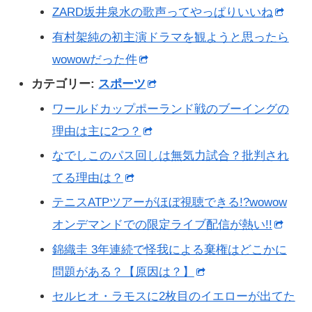
ZARD坂井泉水の歌声ってやっぱりいいね
有村架純の初主演ドラマを観ようと思ったら
wowowだった件
カテゴリー:
スポーツ
ワールドカップポーランド戦のブーイングの
理由は主に2つ？
なでしこのパス回しは無気力試合？批判され
てる理由は？
テニスATPツアーがほぼ視聴できる!?wowow
オンデマンドでの限定ライブ配信が熱い!!
錦織圭 3年連続で怪我による棄権はどこかに
問題がある？【原因は？】
セルヒオ・ラモスに2枚目のイエローが出てた