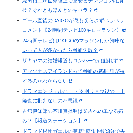
織田裕二が世界陸上で見せるテンションは演
技？それともほんとのキャラ？
ゴール直後のDAIGOが息も切らさずペラペラ
コメント【24時間テレビ100キロマラソン】
24時間テレビはDAIGOのマラソンしか興味な
いって人が多かったら番組失敗？
ザキヤマの結婚報道もロンハーでは触れず
アマゾネスアイランドって番組の感想 誰が得
するのかわからない
ドラマエンジェルハート 冴羽リョウ役の上川
隆也に批判なしの不思議
古舘伊知郎の芥川賞批判は又吉への単なる妬
み？【報道ステーション】
ドラマド根性ガエルの第1話感想 開始3分で失