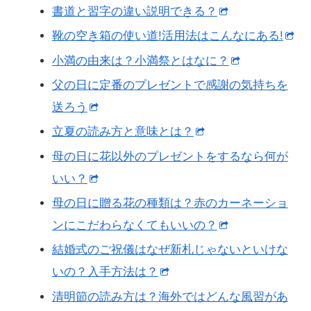
書道と習字の違い説明できる？
靴の空き箱の使い道!活用法はこんなにある!
小満の由来は？小満祭とはなに？
父の日に定番のプレゼントで感謝の気持ちを
送ろう
立夏の読み方と意味とは？
母の日に花以外のプレゼントをするなら何が
いい？
母の日に贈る花の種類は？赤のカーネーショ
ンにこだわらなくてもいいの？
結婚式のご祝儀はなぜ新札じゃないといけな
いの？入手方法は？
清明節の読み方は？海外ではどんな風習があ