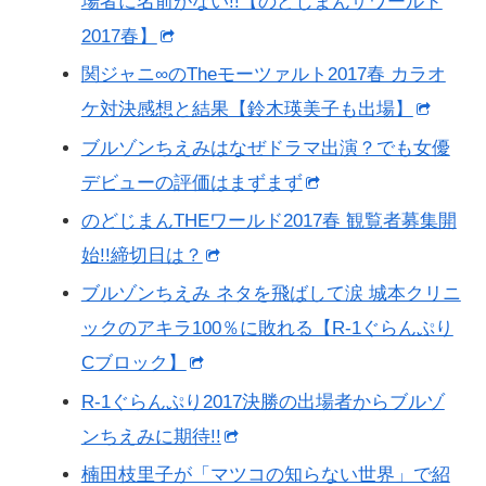
場者に名前がない!!【のどじまんザワールド
2017春】
関ジャニ∞のTheモーツァルト2017春 カラオ
ケ対決感想と結果【鈴木瑛美子も出場】
ブルゾンちえみはなぜドラマ出演？でも女優
デビューの評価はまずまず
のどじまんTHEワールド2017春 観覧者募集開
始!!締切日は？
ブルゾンちえみ ネタを飛ばして涙 城本クリニ
ックのアキラ100％に敗れる【R-1ぐらんぷり
Cブロック】
R-1ぐらんぷり2017決勝の出場者からブルゾ
ンちえみに期待!!
楠田枝里子が「マツコの知らない世界」で紹