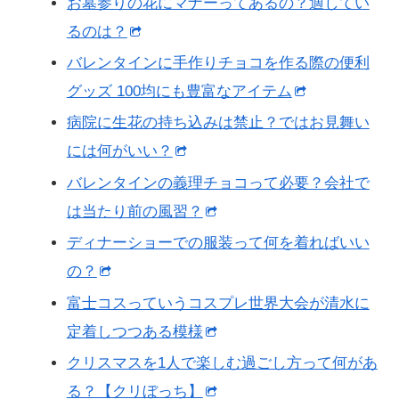
お墓参りの花にマナーってあるの？適してい
るのは？
バレンタインに手作りチョコを作る際の便利
グッズ 100均にも豊富なアイテム
病院に生花の持ち込みは禁止？ではお見舞い
には何がいい？
バレンタインの義理チョコって必要？会社で
は当たり前の風習？
ディナーショーでの服装って何を着ればいい
の？
富士コスっていうコスプレ世界大会が清水に
定着しつつある模様
クリスマスを1人で楽しむ過ごし方って何があ
る？【クリぼっち】