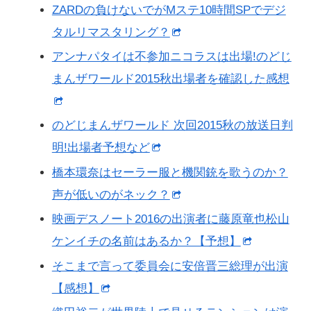
ZARDの負けないでがMステ10時間SPでデジ
タルリマスタリング？
アンナパタイは不参加ニコラスは出場!のどじ
まんザワールド2015秋出場者を確認した感想
のどじまんザワールド 次回2015秋の放送日判
明!出場者予想など
橋本環奈はセーラー服と機関銃を歌うのか？
声が低いのがネック？
映画デスノート2016の出演者に藤原竜也松山
ケンイチの名前はあるか？【予想】
そこまで言って委員会に安倍晋三総理が出演
【感想】