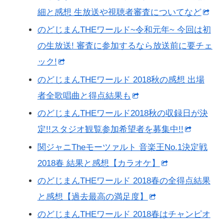
細と感想 生放送や視聴者審査についてなど
のどじまんTHEワールド~令和元年~ 今回は初
の生放送! 審査に参加するなら放送前に要チェ
ック!
のどじまんTHEワールド 2018秋の感想 出場
者全歌唱曲と得点結果も
のどじまんTHEワールド2018秋の収録日が決
定!!スタジオ観覧参加希望者を募集中!!
関ジャニTheモーツァルト 音楽王No.1決定戦
2018春 結果と感想【カラオケ】
のどじまんTHEワールド 2018春の全得点結果
と感想【過去最高の満足度】
のどじまんTHEワールド 2018春はチャンピオ