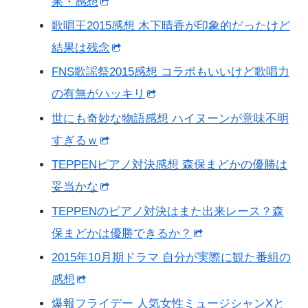
果・感想
歌唱王2015感想 木下晴香が印象的だったけど
結果は残念
FNS歌謡祭2015感想 コラボもいいけど歌唱力
の有無がハッキリ
世にも奇妙な物語感想 ハイヌーンが意味不明
すぎるｗ
TEPPENピアノ対決感想 森保まどかの優勝は
妥当かな
TEPPENのピアノ対決はまた出来レース？森
保まどかは優勝できるか？
2015年10月期ドラマ 自分が実際に観た番組の
感想
爆報フライデー 人気女性ミュージシャンXと