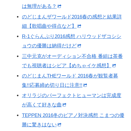
は無理がある？
のどじまんザワールド2016春の感想と結果詳
細【歌唱曲や得点など】
R-1ぐらんぷり2016感想 ハリウッドザコシシ
ョウの優勝は納得だけど
三中元克がオーディション不合格 番組は茶番
でも視聴者はシビア【めちゃイケ感想】
のどじまんTHEワールド 2016春が観覧者募
集!!応募締め切り日に注意!!
オリラジのパーフェクトヒューマンは完成度
が高くて好きな曲
TEPPEN 2016冬のピアノ対決感想 こまつの優
勝に驚きはない