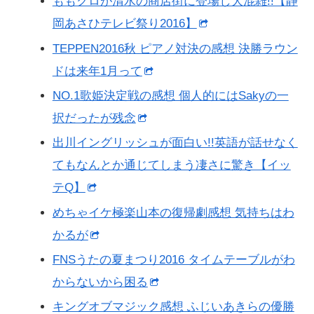
ももクロが清水の商店街に登場し大混雑!!【静
岡あさひテレビ祭り2016】
TEPPEN2016秋 ピアノ対決の感想 決勝ラウン
ドは来年1月って
NO.1歌姫決定戦の感想 個人的にはSakyの一
択だったが残念
出川イングリッシュが面白い!!英語が話せなく
てもなんとか通じてしまう凄さに驚き【イッ
テQ】
めちゃイケ極楽山本の復帰劇感想 気持ちはわ
かるが
FNSうたの夏まつり2016 タイムテーブルがわ
からないから困る
キングオブマジック感想 ふじいあきらの優勝