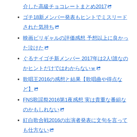
介した高級チョコレートまとめ2017
ゴチ18新メンバー発表もヒントでミスリード
された気持ち
映画ビリギャルの評価感想 予想以上に良かっ
た泣けた
ぐるナイゴチ新メンバー 2017年は2人!誰なの
かヒントだけではわからないｗ
歌唱王2016の感想と結果【歌唱曲や得点な
ど】
FNS歌謡祭2016第1夜感想 実は貴重な番組な
のかもしれない
紅白歌合戦2016の出演者発表に文句を言って
も仕方ない