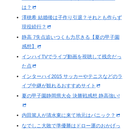
は？
澤穂希 結婚後は子作り引退？それとも作らず
現役続行？
静高 7失点追いつくも力尽きる【夏の甲子園
感想】
インハイTVでライブ動画を視聴して残念だっ
た点
インターハイ2015 サッカーやテニスなどのラ
イブ中継が観れるおすすめサイト
夏の甲子園静岡県大会 決勝戦感想 静高強い!
内田篤人が清水東に来て地元はパニック？
なでしこ大敗で準優勝はドロー運のおかげっ