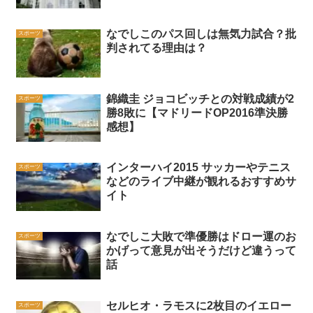
なでしこのパス回しは無気力試合？批
スポーツ
判されてる理由は？
錦織圭 ジョコビッチとの対戦成績が2
スポーツ
勝8敗に【マドリードOP2016準決勝
感想】
インターハイ2015 サッカーやテニス
スポーツ
などのライブ中継が観れるおすすめサ
イト
なでしこ大敗で準優勝はドロー運のお
スポーツ
かげって意見が出そうだけど違うって
話
セルヒオ・ラモスに2枚目のイエロー
スポーツ