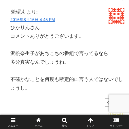
管理人
より:
2016年8月16日 4:45 PM
ひかりんさん
コメントありがとうございます。
沢松奈生子があちこちの番組で言ってるなら
多分真実なんでしょうね。
不確かなことを何度も断定的に言う人ではないでし
ょうし。
返信
キャロッセ
より:
2016年8月16日 4:00 PM
メニュー
ホーム
検索
トップ
サイドバー