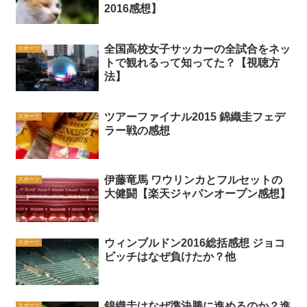
2016感想】
全国高校女子サッカーの全試合をネッ
スポーツ
トで観れるって知ってた？【視聴方
法】
ツアーファイナル2015 錦織圭フェデ
スポーツ
ラー戦の感想
伊藤竜馬 ワウリンカとフルセットの
スポーツ
大健闘【楽天ジャパンオープン感想】
ウィンブルドン2016総括感想 ジョコ
スポーツ
ビッチはなぜ負けたか？他
錦織圭はなぜ準決勝に進めるのか？進
スポーツ