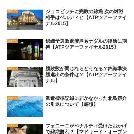
ジョコビッチに完敗の錦織 次の対戦
スポーツ
相手はベルディヒ【ATPツアーファイ
ナル2015】
錦織予選敗退濃厚もナダルの復活に期
スポーツ
待【ATPツアーファイナル2015】
勝敗数が同じならどうなる？錦織準決
スポーツ
勝進出の条件は？【ATPツアーファイ
ナル】
派遣標準記録に届かなかった北島康介
スポーツ
の引退について【感想】
フォニーニがペナルティ受けたおかげ
スポーツ
で錦織勝利？【マドリード・オープン