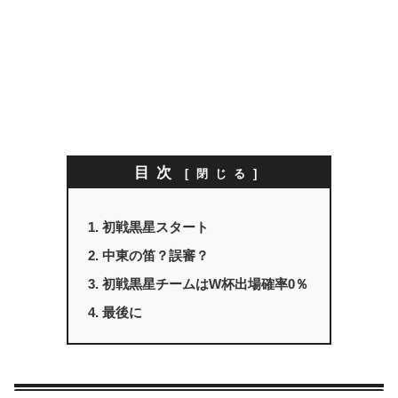
目次
初戦黒星スタート
中東の笛？誤審？
初戦黒星チームはW杯出場確率0％
最後に