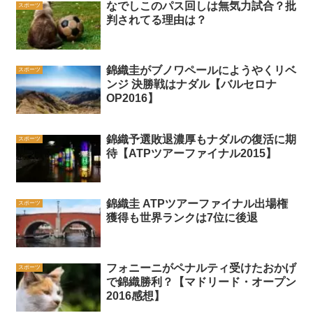
なでしこのパス回しは無気力試合？批
スポーツ
判されてる理由は？
錦織圭がブノワペールにようやくリベ
スポーツ
ンジ 決勝戦はナダル【バルセロナ
OP2016】
錦織予選敗退濃厚もナダルの復活に期
スポーツ
待【ATPツアーファイナル2015】
錦織圭 ATPツアーファイナル出場権
スポーツ
獲得も世界ランクは7位に後退
フォニーニがペナルティ受けたおかげ
スポーツ
で錦織勝利？【マドリード・オープン
2016感想】