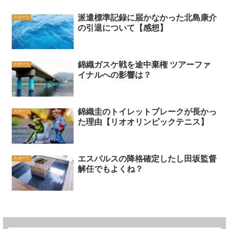
派遣標準記録に届かなかった北島康介
スポーツ
の引退について【感想】
錦織ガスケ戦を途中棄権 ツアーファ
スポーツ
イナルへの影響は？
錦織圭のトイレットブレークが長かっ
スポーツ
た理由【リオオリンピックテニス】
エスパルスの降格確定したし田坂監督
スポーツ
解任でもよくね？