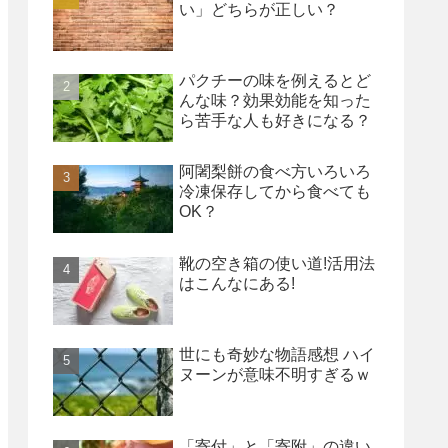
い」どちらが正しい？
パクチーの味を例えるとど
んな味？効果効能を知った
ら苦手な人も好きになる？
阿闍梨餅の食べ方いろいろ
冷凍保存してから食べても
OK？
靴の空き箱の使い道!活用法
はこんなにある!
世にも奇妙な物語感想 ハイ
ヌーンが意味不明すぎるｗ
「寄付」と「寄附」の違い