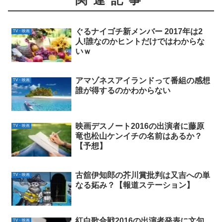
ぐるナイゴチ新メンバー 2017年は2
TV・映画
人!誰なのかヒントだけではわからな
いｗ
アマゾネスアイランドって番組の感想
TV・映画
誰が得するのかわからない
映画デスノート2016の出演者に藤原
TV・映画
竜也松山ケンイチの名前はあるか？
【予想】
古舘伊知郎の芥川賞批判は又吉への単
TV・映画
なる妬み？【報道ステーション】
紅白歌合戦2016の出演者発表に文句
TV・映画