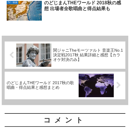
のどじまんTHEワールド 2018秋の感
TV・映画
想 出場者全歌唱曲と得点結果も
関ジャニTheモーツァルト 音楽王No.1
決定戦2017秋 結果詳細と感想【カラ
オケ対決のみ】
のどじまんTHEワールド 2017秋の歌
唱曲・得点結果と感想まとめ
コメント