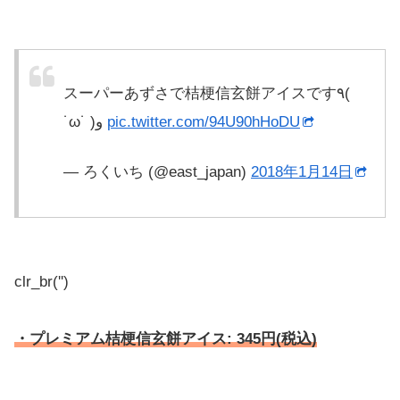
スーパーあずさで桔梗信玄餅アイスです٩(
˙ω˙ )و
pic.twitter.com/94U90hHoDU
— ろくいち (@east_japan)
2018年1月14日
clr_br('
')
・プレミアム桔梗信玄餅アイス: 345円(税込)