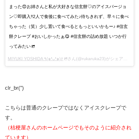
まった😍お姉さんと私が大好きな信玄餅♡のアイスバージョ
ン♡即購入‼️2人で食後に食べてみた♪待ちきれず、早々に食べ
ちゃった（笑）少し置いて食べるともっといいかもー♪ #信玄
餅クレープ #おいしかったぁ😋 #信玄餅の詰め放題 いつか行
ってみたい
MIYUKI YOSHIDA ٩(๑❛ᴗ❛๑)۶
さん(@rukaruka23)がシェアした投稿 –
clr_br('
')
こちらは普通のクレープではなくアイスクレープで
す。
（桔梗屋さんのホームページでもそのように紹介され
ています）