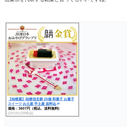
【桔梗屋】桔梗信玄餅 20個 和菓子 お菓子
スイーツ お土産 手土産 送料込
価格：3607円（税込、送料無料)
(2018/1/28時点)