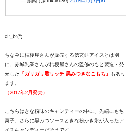
— 麟閣 (@rinkaku89)
2018年1月7日
clr_br('
')
ちなみに桔梗屋さんが販売する信玄餅アイスとは別
に、赤城乳業さんが桔梗屋さんの監修のもと製造・発
売した
「ガリガリ君リッチ 黒みつきなこもち」
もあり
ます。
（2017年2月発売）
こちらはきな粉味のキャンディーの中に、先端にもち
菓子、さらに黒みつソースときな粉かき氷が入ったア
イスキャンディーだそうです。