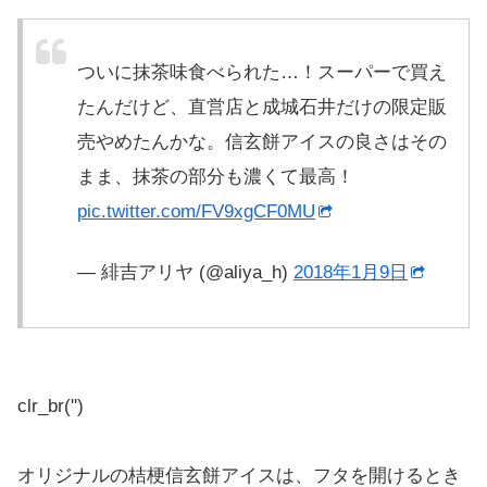
ついに抹茶味食べられた…！スーパーで買え
たんだけど、直営店と成城石井だけの限定販
売やめたんかな。信玄餅アイスの良さはその
まま、抹茶の部分も濃くて最高！
pic.twitter.com/FV9xgCF0MU
— 緋吉アリヤ (@aliya_h)
2018年1月9日
clr_br('
')
オリジナルの桔梗信玄餅アイスは、フタを開けるとき