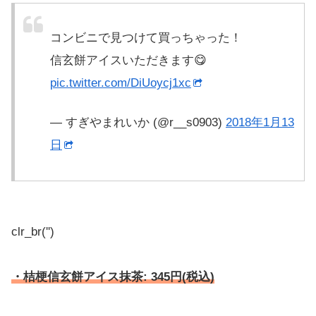
コンビニで見つけて買っちゃった！
信玄餅アイスいただきます😋
pic.twitter.com/DiUoycj1xc
— すぎやまれいか (@r__s0903)
2018年1月13
日
clr_br('
')
・桔梗信玄餅アイス抹茶: 345円(税込)