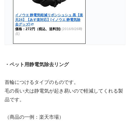
イノウエ 静電気軽減リボンシュシュ 黒【楽
天24】【あす楽対応】[イノウエ 静電気除
去グッズ]
価格：272円（税込、送料別)
(2016/9/26時
点)
・ペット用静電気除去リング
首輪につけるタイプのものです。
毛の長い犬は静電気が起き易いので軽減してくれる製
品です。
（商品の一例：楽天市場）