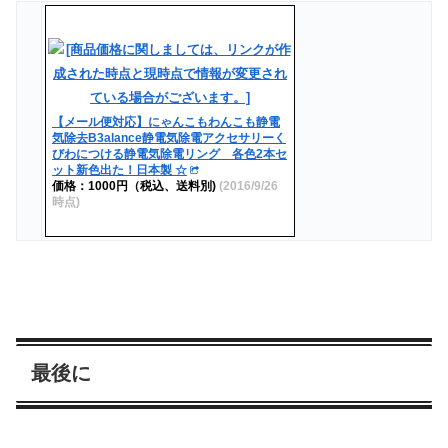
【メール便対応】にゃんこもわんこも静電
気除去B3alance静電気除電アクセサリーく
びわにつける静電気除電リング 各色2本セ
ット新色出た！日本製 ☆
価格：1000円（税込、送料別)
(2016/9/26
時点)
最後に