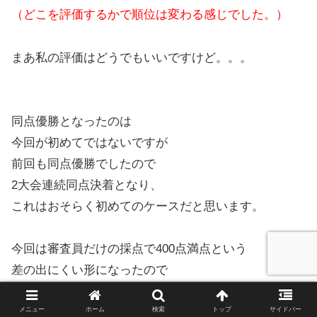
（どこを評価するかで順位は変わる感じでした。）
まあ私の評価はどうでもいいですけど。。。
同点優勝となったのは
今回が初めてではないですが
前回も同点優勝でしたので
2大会連続同点決着となり、
これはおそらく初めてのケースだと思います。
今回は審査員だけの採点で400点満点という
差の出にくい形になったので
こういうことも起こり得るわけですが、
メニュー
ホーム
検索
トップ
サイドバー
今までの番組の歴史から何も学んでいないのか？