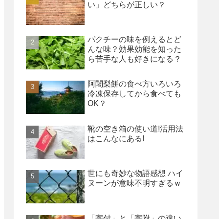
い」どちらが正しい？
パクチーの味を例えるとど
んな味？効果効能を知った
ら苦手な人も好きになる？
阿闍梨餅の食べ方いろいろ
冷凍保存してから食べても
OK？
靴の空き箱の使い道!活用法
はこんなにある!
世にも奇妙な物語感想 ハイ
ヌーンが意味不明すぎるｗ
「寄付」と「寄附」の違い