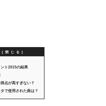
次
ント2015の結果
想
選得点が高すぎない？
ネタで使用された曲は？