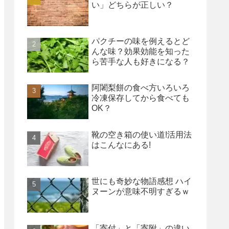
い」どちらが正しい？
パクチーの味を例えるとど
んな味？効果効能を知った
ら苦手な人も好きになる？
阿闍梨餅の食べ方いろいろ
冷凍保存してから食べても
OK？
靴の空き箱の使い道!活用法
はこんなにある!
世にも奇妙な物語感想 ハイ
ヌーンが意味不明すぎるｗ
「寄付」と「寄附」の違い