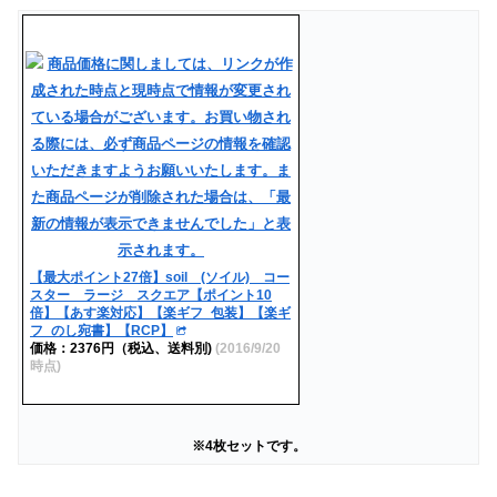
【最大ポイント27倍】soil (ソイル) コー
スター ラージ スクエア【ポイント10
倍】【あす楽対応】【楽ギフ_包装】【楽ギ
フ_のし宛書】【RCP】
価格：2376円（税込、送料別)
(2016/9/20
時点)
※4枚セットです。