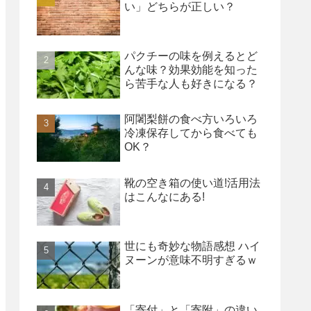
い」どちらが正しい？
パクチーの味を例えるとど
んな味？効果効能を知った
ら苦手な人も好きになる？
阿闍梨餅の食べ方いろいろ
冷凍保存してから食べても
OK？
靴の空き箱の使い道!活用法
はこんなにある!
世にも奇妙な物語感想 ハイ
ヌーンが意味不明すぎるｗ
「寄付」と「寄附」の違い