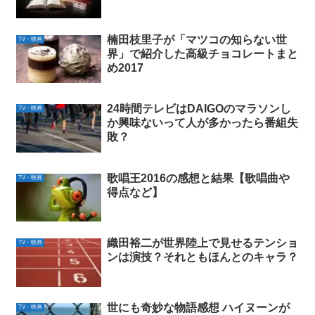
楠田枝里子が「マツコの知らない世
TV・映画
界」で紹介した高級チョコレートまと
め2017
24時間テレビはDAIGOのマラソンし
TV・映画
か興味ないって人が多かったら番組失
敗？
歌唱王2016の感想と結果【歌唱曲や
TV・映画
得点など】
織田裕二が世界陸上で見せるテンショ
TV・映画
ンは演技？それともほんとのキャラ？
世にも奇妙な物語感想 ハイヌーンが
TV・映画