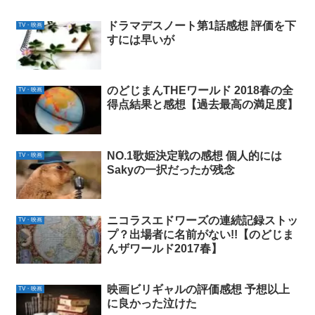
ドラマデスノート第1話感想 評価を下
TV・映画
すには早いが
のどじまんTHEワールド 2018春の全
TV・映画
得点結果と感想【過去最高の満足度】
NO.1歌姫決定戦の感想 個人的には
TV・映画
Sakyの一択だったが残念
ニコラスエドワーズの連続記録ストッ
TV・映画
プ？出場者に名前がない!!【のどじま
んザワールド2017春】
映画ビリギャルの評価感想 予想以上
TV・映画
に良かった泣けた