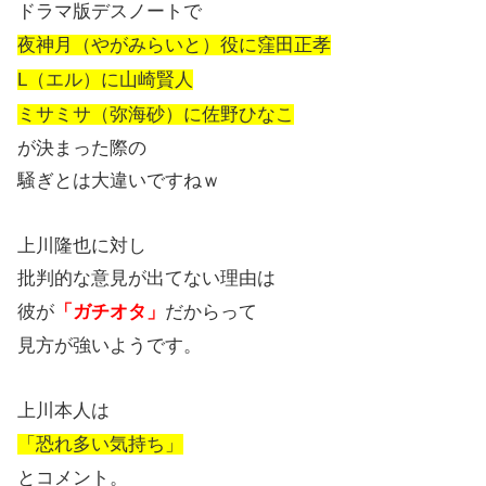
ドラマ版デスノートで
夜神月（やがみらいと）役に窪田正孝
L（エル）に山崎賢人
ミサミサ（弥海砂）に佐野ひなこ
が決まった際の
騒ぎとは大違いですねｗ
上川隆也に対し
批判的な意見が出てない理由は
彼が
「ガチオタ」
だからって
見方が強いようです。
上川本人は
「恐れ多い気持ち」
とコメント。