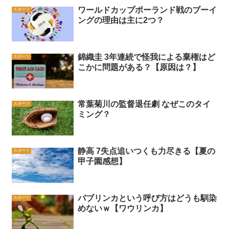
ワールドカップポーランド戦のブーイ
スポーツ
ングの理由は主に2つ？
錦織圭 3年連続で怪我による棄権はど
スポーツ
こかに問題がある？【原因は？】
常葉菊川の監督退任劇 なぜこのタイ
スポーツ
ミング？
静高 7失点追いつくも力尽きる【夏の
スポーツ
甲子園感想】
バブリンカという呼び方はどうも馴染
スポーツ
めないｗ【ワウリンカ】