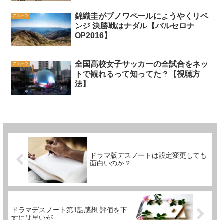
錦織圭がブノワペールにようやくリベ
スポーツ
ンジ 決勝戦はナダル【バルセロナ
OP2016】
全国高校女子サッカーの全試合をネッ
スポーツ
トで観れるって知ってた？【視聴方
法】
ドラマ版デスノートは設定変更しても
面白いのか？
ドラマデスノート第1話感想 評価を下
すには早いが