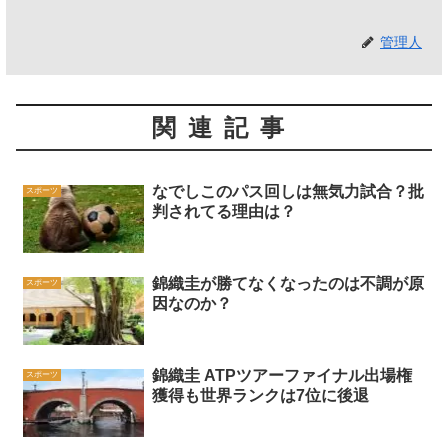
管理人
関連記事
なでしこのパス回しは無気力試合？批
スポーツ
判されてる理由は？
錦織圭が勝てなくなったのは不調が原
スポーツ
因なのか？
錦織圭 ATPツアーファイナル出場権
スポーツ
獲得も世界ランクは7位に後退