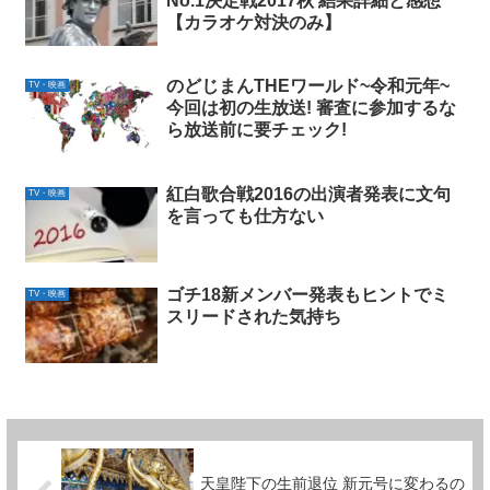
No.1決定戦2017秋 結果詳細と感想
【カラオケ対決のみ】
のどじまんTHEワールド~令和元年~
TV・映画
今回は初の生放送! 審査に参加するな
ら放送前に要チェック!
紅白歌合戦2016の出演者発表に文句
TV・映画
を言っても仕方ない
ゴチ18新メンバー発表もヒントでミ
TV・映画
スリードされた気持ち
天皇陛下の生前退位 新元号に変わるの