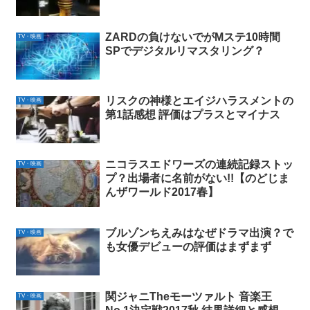
ZARDの負けないでがMステ10時間
TV・映画
SPでデジタルリマスタリング？
リスクの神様とエイジハラスメントの
TV・映画
第1話感想 評価はプラスとマイナス
ニコラスエドワーズの連続記録ストッ
TV・映画
プ？出場者に名前がない!!【のどじま
んザワールド2017春】
ブルゾンちえみはなぜドラマ出演？で
TV・映画
も女優デビューの評価はまずまず
関ジャニTheモーツァルト 音楽王
TV・映画