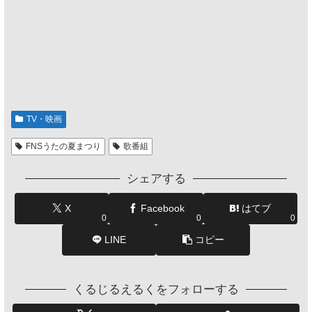
TV・映画
FNSうたの夏まつり
歌番組
シェアする
X
Facebook
はてブ
0
0
0
LINE
コピー
くるじるえるくをフォローする