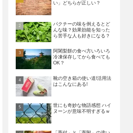
い」どちらが正しい？
パクチーの味を例えるとど
んな味？効果効能を知った
ら苦手な人も好きになる？
阿闍梨餅の食べ方いろいろ
冷凍保存してから食べても
OK？
靴の空き箱の使い道!活用法
はこんなにある!
世にも奇妙な物語感想 ハイ
ヌーンが意味不明すぎるｗ
「寄付」と「寄附」の違い